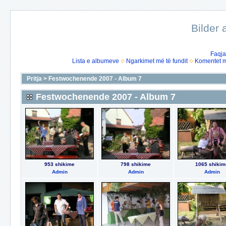
Bilder
Faqja
Lista e albumeve
Ngarkimet më të fundit
Komentet më
Pritja
>
Festwochenende 2007 - Album 7
Festwochenende 2007 - Album 7
953 shikime
798 shikime
1065 shikim
Admin
Admin
Admin