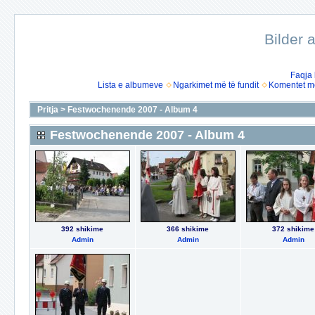
Bilder 
Faqja
Lista e albumeve
Ngarkimet më të fundit
Komentet më
Pritja
>
Festwochenende 2007 - Album 4
Festwochenende 2007 - Album 4
392 shikime
366 shikime
372 shikime
Admin
Admin
Admin