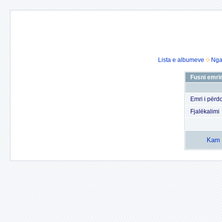
Lista e albumeve
Nga
Fusni emrin
Emri i përdo
Fjalëkalimi
Kam h