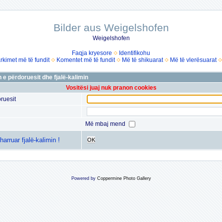
Bilder aus Weigelshofen
Weigelshofen
Faqja kryesore
Identifikohu
rkimet më të fundit
Komentet më të fundit
Më të shikuarat
Më të vlerësuarat
 e përdoruesit dhe fjalë-kalimin
Vositësi juaj nuk pranon cookies
ruesit
Më mbaj mend
arruar fjalë-kalimin !
OK
Powered by
Coppermine Photo Gallery