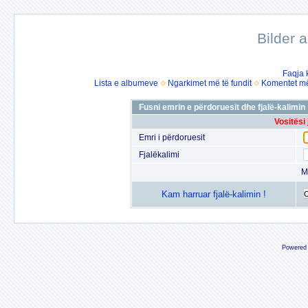
Bilder 
Faqja 
Lista e albumeve
Ngarkimet më të fundit
Komentet më 
Fusni emrin e përdoruesit dhe fjalë-kalimin
Vositësi
Emri i përdoruesit
Fjalëkalimi
M
Kam harruar fjalë-kalimin !
Powered