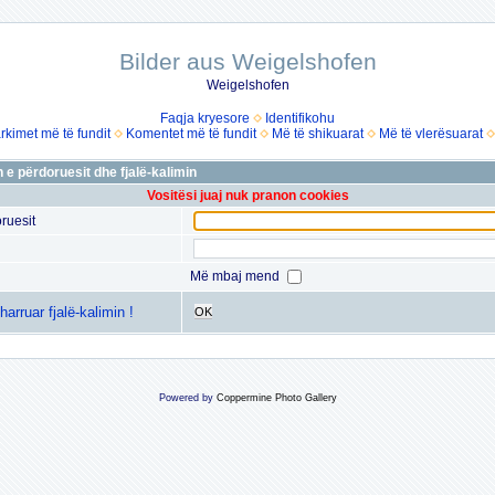
Bilder aus Weigelshofen
Weigelshofen
Faqja kryesore
Identifikohu
rkimet më të fundit
Komentet më të fundit
Më të shikuarat
Më të vlerësuarat
 e përdoruesit dhe fjalë-kalimin
Vositësi juaj nuk pranon cookies
ruesit
Më mbaj mend
arruar fjalë-kalimin !
OK
Powered by
Coppermine Photo Gallery