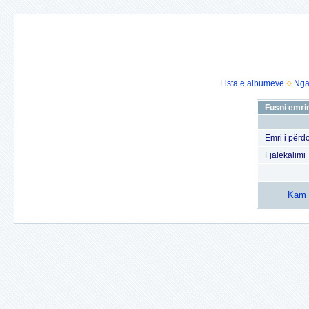
Lista e albumeve
Nga
Fusni emrin
Emri i përdo
Fjalëkalimi
Kam h