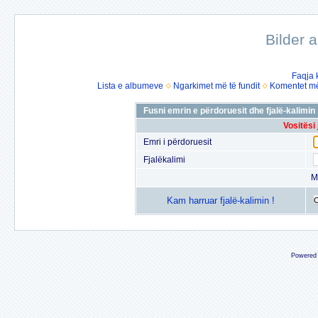
Bilder 
Faqja 
Lista e albumeve
Ngarkimet më të fundit
Komentet më 
Fusni emrin e përdoruesit dhe fjalë-kalimin
Vositësi
Emri i përdoruesit
Fjalëkalimi
M
Kam harruar fjalë-kalimin !
Powered