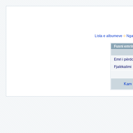
Lista e albumeve
Nga
Fusni emrin
Emri i përdo
Fjalëkalimi
Kam h