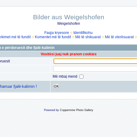
Bilder aus Weigelshofen
Weigelshofen
Faqja kryesore
Identifikohu
rkimet më të fundit
Komentet më të fundit
Më të shikuarat
Më të vlerësuarat
 e përdoruesit dhe fjalë-kalimin
Vositësi juaj nuk pranon cookies
ruesit
Më mbaj mend
arruar fjalë-kalimin !
OK
Powered by
Coppermine Photo Gallery