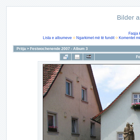
Bilder 
Faqja 
Lista e albumeve
Ngarkimet më të fundit
Komentet më 
Pritja
>
Festwochenende 2007 - Album 3
Fo