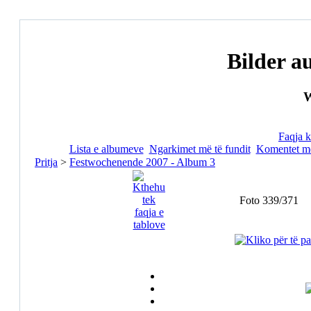
Bilder a
W
Faqja k
Lista e albumeve
Ngarkimet më të fundit
Komentet më
Pritja
>
Festwochenende 2007 - Album 3
Foto 339/371