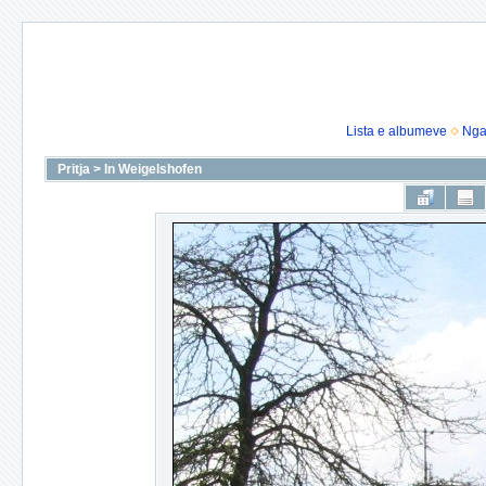
Lista e albumeve
Nga
Pritja
>
In Weigelshofen