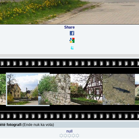
Share
ëtë fotografi
(Ende nuk ka vota)
null