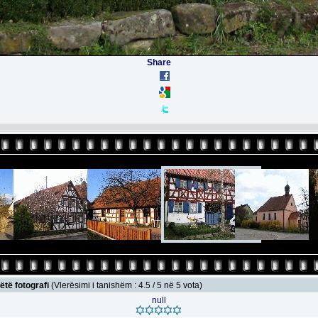
Share
ëtë fotografi
(Vlerësimi i tanishëm : 4.5 / 5 në 5 vota)
null