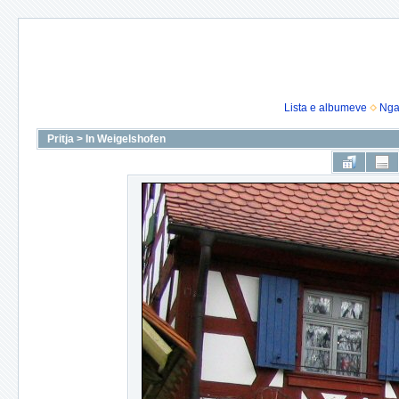
Lista e albumeve
Nga
Pritja
>
In Weigelshofen