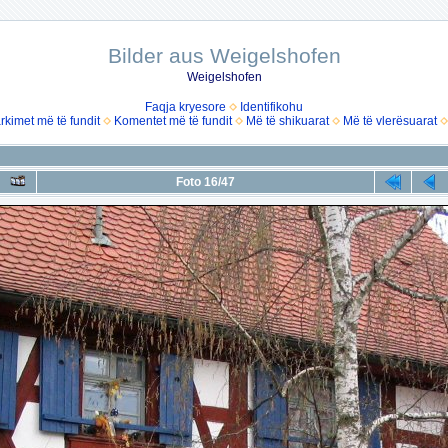
Bilder aus Weigelshofen
Weigelshofen
Faqja kryesore
Identifikohu
rkimet më të fundit
Komentet më të fundit
Më të shikuarat
Më të vlerësuarat
Foto 16/47