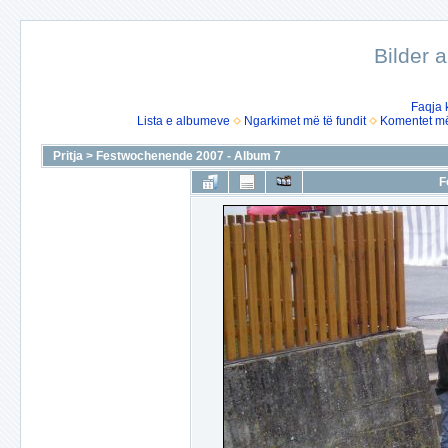
Bilder 
Faqja 
Lista e albumeve
Ngarkimet më të fundit
Komentet më 
Pritja
>
Festwochenende 2007 - Album 7
F