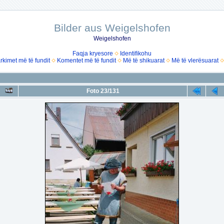
Bilder aus Weigelshofen
Weigelshofen
Faqja kryesore
Identifikohu
rkimet më të fundit
Komentet më të fundit
Më të shikuarat
Më të vlerësuarat
Foto 23/131