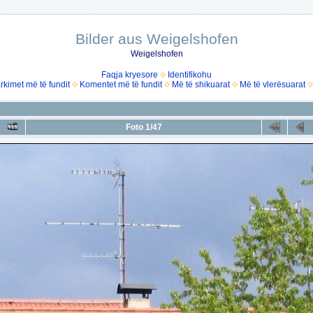
Bilder aus Weigelshofen
Weigelshofen
Faqja kryesore
Identifikohu
rkimet më të fundit
Komentet më të fundit
Më të shikuarat
Më të vlerësuarat
Foto 1/47