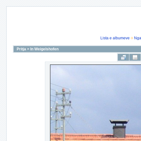
Lista e albumeve
Nga
Pritja
>
In Weigelshofen