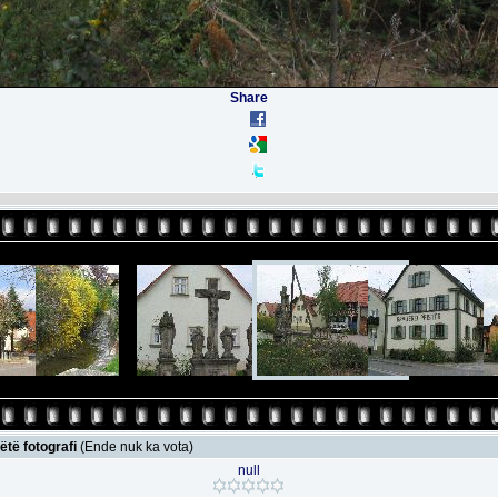
Share
ëtë fotografi
(Ende nuk ka vota)
null