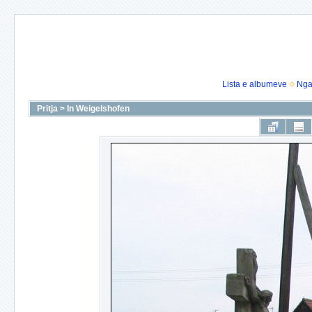
Lista e albumeve
Nga
Pritja
>
In Weigelshofen