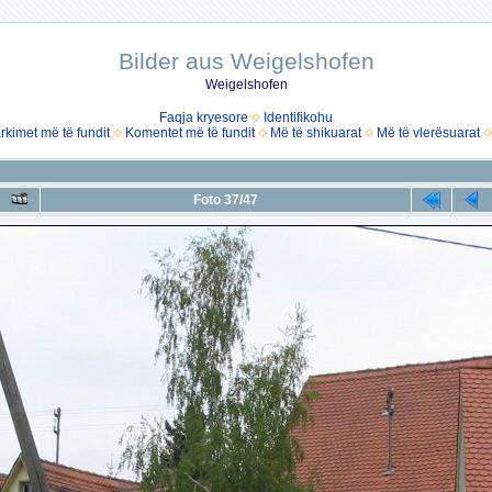
Bilder aus Weigelshofen
Weigelshofen
Faqja kryesore
Identifikohu
rkimet më të fundit
Komentet më të fundit
Më të shikuarat
Më të vlerësuarat
Foto 37/47