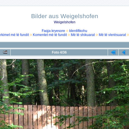
Bilder aus Weigelshofen
Weigelshofen
Faqja kryesore
Identifikohu
rkimet më të fundit
Komentet më të fundit
Më të shikuarat
Më të vlerësuarat
Foto 4/36