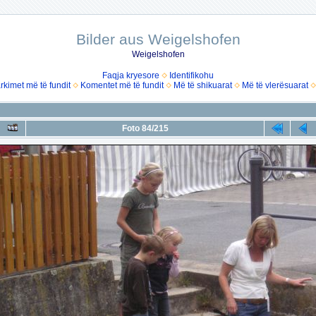
Bilder aus Weigelshofen
Weigelshofen
Faqja kryesore
Identifikohu
rkimet më të fundit
Komentet më të fundit
Më të shikuarat
Më të vlerësuarat
Foto 84/215