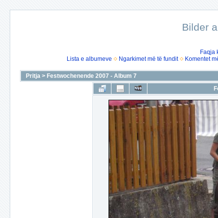
Bilder 
Faqja 
Lista e albumeve
Ngarkimet më të fundit
Komentet më 
Pritja
>
Festwochenende 2007 - Album 7
F