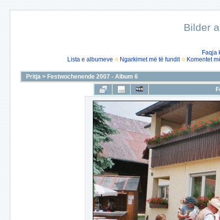
Bilder 
Faqja 
Lista e albumeve
Ngarkimet më të fundit
Komentet më 
Pritja
>
Festwochenende 2007 - Album 6
F