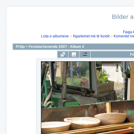
Bilder 
Faqja 
Lista e albumeve
Ngarkimet më të fundit
Komentet më 
Pritja
>
Festwochenende 2007 - Album 4
Fo