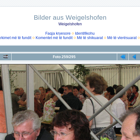
Bilder aus Weigelshofen
Weigelshofen
Faqja kryesore
Identifikohu
rkimet më të fundit
Komentet më të fundit
Më të shikuarat
Më të vlerësuarat
Foto 259/295