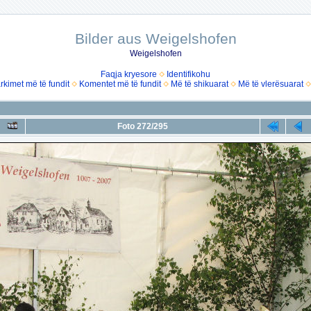
Bilder aus Weigelshofen
Weigelshofen
Faqja kryesore
Identifikohu
rkimet më të fundit
Komentet më të fundit
Më të shikuarat
Më të vlerësuarat
Foto 272/295