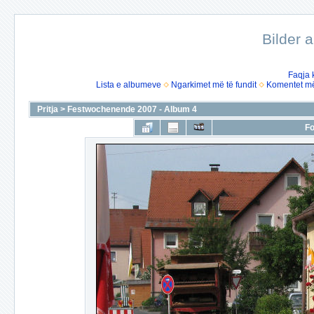
Bilder 
Faqja 
Lista e albumeve
Ngarkimet më të fundit
Komentet më 
Pritja
>
Festwochenende 2007 - Album 4
Fo