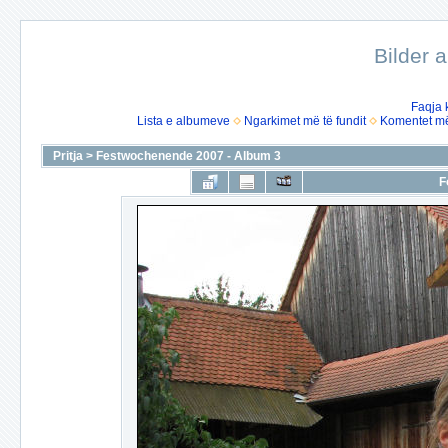
Bilder 
Faqja 
Lista e albumeve
Ngarkimet më të fundit
Komentet më 
Pritja
>
Festwochenende 2007 - Album 3
F