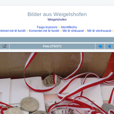
Bilder aus Weigelshofen
Weigelshofen
Faqja kryesore
Identifikohu
rkimet më të fundit
Komentet më të fundit
Më të shikuarat
Më të vlerësuarat
Foto 275/371