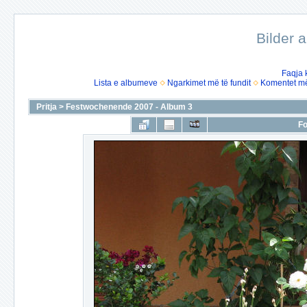
Bilder 
Faqja 
Lista e albumeve
Ngarkimet më të fundit
Komentet më 
Pritja
>
Festwochenende 2007 - Album 3
Fo