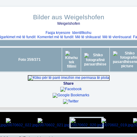
Bilder aus Weigelshofen
Weigelshofen
Faqja kryesore
Identifikohu
garkimet më të fundit
Komentet më të fundit
Më të shikuarat
Më të vlerësuarat
Fa
Foto 359/371
Share