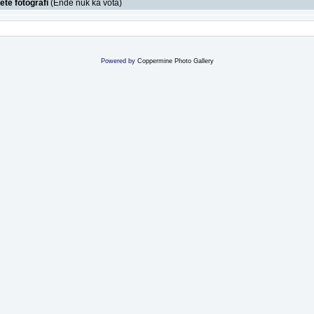
ëtë fotografi
(Ende nuk ka vota)
Powered by
Coppermine Photo Gallery