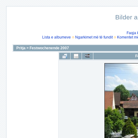
Bilder 
Faqja 
Lista e albumeve
Ngarkimet më të fundit
Komentet më 
Pritja
>
Festwochenende 2007
F