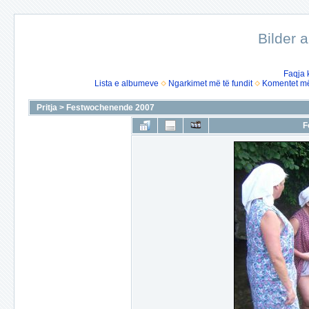
Bilder 
Faqja 
Lista e albumeve
Ngarkimet më të fundit
Komentet më 
Pritja
>
Festwochenende 2007
F