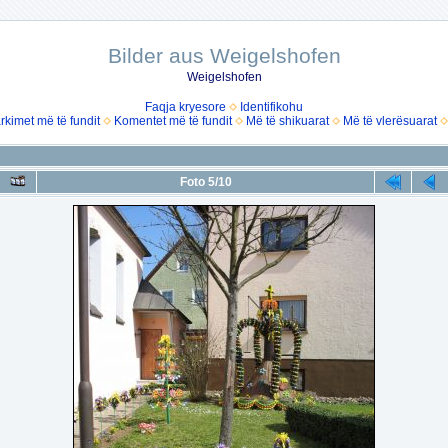
Bilder aus Weigelshofen
Weigelshofen
Faqja kryesore
Identifikohu
rkimet më të fundit
Komentet më të fundit
Më të shikuarat
Më të vlerësuarat
Foto 5/10